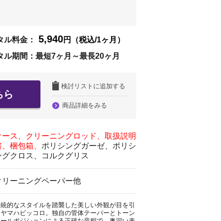
】
5,940
タル料金：
円（税込/1ヶ月）
タル期間：最短7ヶ月～最長20ヶ月
検討リストに追加する
ちら
商品詳細をみる
ケース、クリーニングロッド、取扱説明
書、梱包箱、
ポリシングガーゼ、ポリシ
ングクロス、コルクグリス
クリーニングペーパー他
伝統的なスタイルを踏襲した美しい外観が目を引
くヤマハピッコロ。独自の管体テーパーとトーン
ホールポジションによる正確な音程で、奥深い表