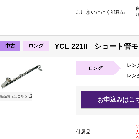
ご用意いただく消耗品
YCL-221II ショート管
中古
ロング
レン
ロング
レン
製品情報はこちら
お申込みはこ
付属品