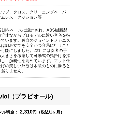
スワブ、クロス、クリーニングペーパー
サムレストクッション等
621llをベースに設計され、ABS樹脂製
の管体ながらプロモデルに近い音色を持
っています。独自のジョイントメカニズ
ムは組み立てを安全かつ容易に行うこと
を可能にしました。221llには奏者の手
の大きさを考慮して可動式の指掛けを採
用し、演奏性を高めています。マット仕
上げの美しい外観は木製のものに勝ると
も劣りません。
aviol（ブラビオール)
2,310
タル料金：
円（税込/1ヶ月）