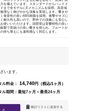
現力を備えています。スタンダードからハンドメ
イドまで全モデルにEメカニズムを採用。高音域
も無理なく伸びやかな演奏を実現します。響きや
すく発音性の良いABS樹脂を採用。衝撃やキズに
強く耐久性も高いので、野外での演奏にも安心し
てお使いいただけます。頭部管は音響特性の良い
洋銀製で音抜けの良い響きを得られ、フルートか
らの持ち替えにも違和感なく対応します。
ざいます。
14,740
タル料金：
円（税込/1ヶ月）
タル期間：最短7ヶ月～最長24ヶ月
検討リストに追加する