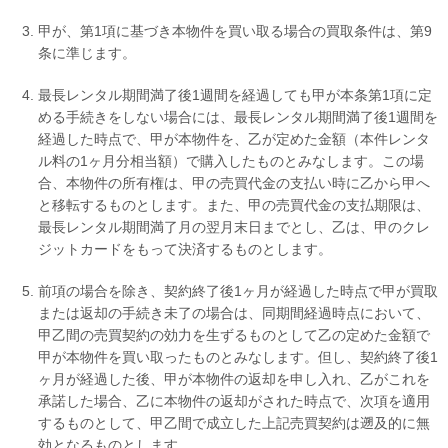
甲が、第1項に基づき本物件を買い取る場合の買取条件は、第9
条に準じます。
最長レンタル期間満了後1週間を経過しても甲が本条第1項に定
める手続きをしない場合には、最長レンタル期間満了後1週間を
経過した時点で、甲が本物件を、乙が定めた金額（本件レンタ
ル料の1ヶ月分相当額）で購入したものとみなします。この場
合、本物件の所有権は、甲の売買代金の支払い時に乙から甲へ
と移転するものとします。また、甲の売買代金の支払期限は、
最長レンタル期間満了月の翌月末日までとし、乙は、甲のクレ
ジットカードをもって決済するものとします。
前項の場合を除き、契約終了後1ヶ月が経過した時点で甲が買取
または返却の手続き未了の場合は、同期間経過時点において、
甲乙間の売買契約の効力を生ずるものとして乙の定めた金額で
甲が本物件を買い取ったものとみなします。但し、契約終了後1
ヶ月が経過した後、甲が本物件の返却を申し入れ、乙がこれを
承諾した場合、乙に本物件の返却がされた時点で、次項を適用
するものとして、甲乙間で成立した上記売買契約は遡及的に無
効となるものとします。