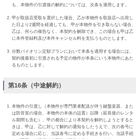
も、本物件の引渡後の解約については、次条を適用します。
甲が取扱店受取を選択した場合、乙が本物件を取扱店へ出荷し
た日より2週間を経過しても、甲が本物件を引き取らない場合、
乙は、何らの催告なく、本契約を解除でき、この場合も甲は乙
に本件登録料及び本件キャンセル料を支払うものとします。
分数バイオリン定額プランにおいて本条を適用する場合には、
契約後最初に引渡される予定の物件が本条にいう本物件にあた
るものとします。
第16条（中途解約）
本物件の引渡し（本物件が専門業者配送が伴う鍵盤楽器、また
は防音室の場合、本物件の本体の設置）以降（延長後のレンタ
ル期間も含む）、甲の都合により本契約を解約しようとすると
きは、甲は、乙に対して解約の通知をしたうえで、次の各号に
定める場合に応じ、当該各号に定める手続きを行い、当該手続