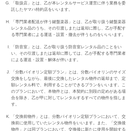
「取扱店」とは、乙が本レンタルサービス運営に伴う業務を委
よくあるご質問はこちら
託したヤマハ特約店をいいます。
法人のお客様はこちら
「専門業者配送が伴う鍵盤楽器」とは、乙が取り扱う鍵盤楽器
レンタル品のうち、その引渡しまたは返却に際し、乙が手配す
る専門業者による運送・設置・撤去が伴うものをいいいます。
閉じる
「防音室」とは、乙が取り扱う防音室レンタル品のことをい
い、その引渡しまたは返却に際しては、乙が手配する専門業者
による運送・設置・解体が伴います。
「分数バイオリン定額プラン」とは、分数バイオリンのサイズ
交換をしながら、最後に交換したレンタル物件の返却まで、定
額レンタル料で、利用することができるプランをいいます。こ
のプランにおいて、本物件とは、本契約に別段の定めがある場
合を除き、乙が甲に対してレンタルするすべての物件を指しま
す。
「交換前物件」とは、分数バイオリン定額プランにおいて、交
換前に使用していたレンタル物件をいいます。また、「交換後
物件」とは同プランにおいて、交換後に新たに使用を開始する