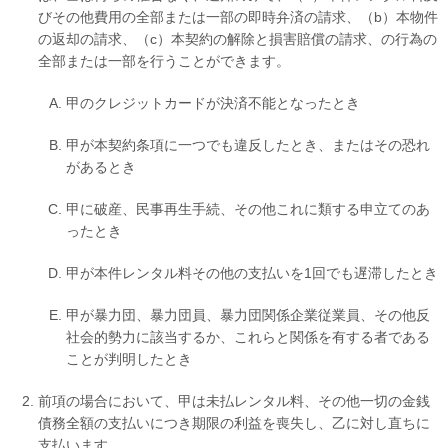
びその他費用の全部または一部の即時弁済の請求、（b）本物件
の返却の請求、（c）本契約の解除と損害賠償の請求、の行為の
全部または一部を行うことができます。
甲のクレジットカードが決済不能となったとき
甲が本契約条項に一つでも違反したとき、またはその恐れ
があるとき
甲に破産、民事再生手続、その他これに類する申立てのあ
ったとき
甲が本件レンタル料その他の支払いを1回でも遅滞したとき
甲が暴力団、暴力団員、暴力団関係企業従業員、その他反
社会的勢力に該当するか、これらと関係を有する者である
ことが判明したとき
前項の場合において、甲は未払レンタル料、その他一切の金銭
債務全額の支払いにつき期限の利益を喪失し、乙に対し直ちに
支払います。