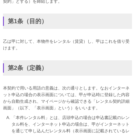
契約」とする）を締結します。
ギター・ウクレレ
第1条（目的）
打楽器
電子ピアノ・エレクトーン・シンセ
乙は甲に対して、本物件をレンタル（賃貸）し、甲はこれを借り受
けます。
アコースティックピアノ
定額プラン
第2条（定義）
音バトン レンタルプラン
本契約で用いる用語の意義は、次の通りとします。なおインターネ
ット申込の場合の表示画面については、甲が申込時に登録した内容
セフィーネ NS 0.8～1.5畳
から自動生成され、マイページから確認できる「レンタル契約詳細
画面」（以下、「表示画面」という）をいいます。
セフィーネNS 2.0畳
「本件レンタル料」とは、店頭申込の場合は申込書記載のレン
タル料を、インターネット申込の場合は、甲がインターネット
セフィーネNS MCプラン
を通じて申し込んだレンタル料（表示画面に記載されているレ