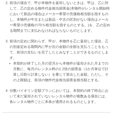
前項の場合で、甲が本物件を返却しないときは、甲は、乙に対
して、乙の定める物件代金相当損害金(本物件がレンタル開始時
において新品の場合はメーカー希望小売価格相当額を指すもの
し、本物件が中古または新品・中古の区別がない場合はメーカ
ー希望小売価格の70％相当額を指すものとする。)を、乙の定め
る期間までに支払わなければならないものとします。
前項の定めに関わらず、甲が、本物件を乙に返却した場合、乙
の別途定める期間内に甲が次の金額の全額を支払うことをもっ
て、前項の支払いを完了したとみなすことができるものとしま
す。
本契約が終了した月の翌月から本物件が返却された月までの
月数に、毎月のレンタル料の1.2倍の損害金（1か月単位で計
算し日割り計算しない）を乗じて算出した金額。ただし、そ
の上限額は、前項の物件代金相当損害金相当額とする。
分数バイオリン定額プランにおいては、本契約の終了時点にお
いて未だ返却されていないレンタル物件が複数ある場合には、
各レンタル物件ごとに本条が適用されるものとします。