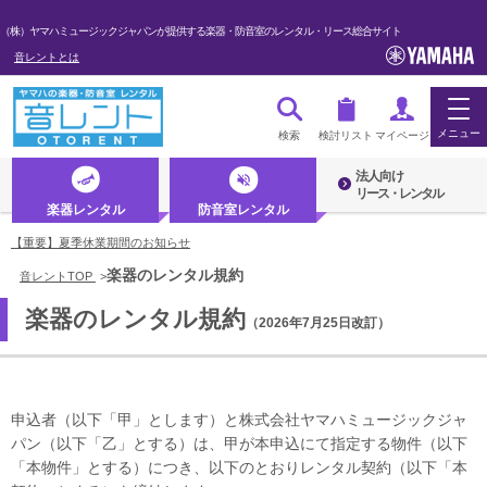
（株）ヤマハミュージックジャパンが提供する楽器・防音室のレンタル・リース総合サイト
音レントとは
メニュー
検索
検討リスト
マイページ
法人向け
ログイン・マイページ
リース・レンタル
楽器レンタル
防音室レンタル
初めての方へ・音レントとは
【重要】夏季休業期間のお知らせ
楽器のレンタル規約
音レントTOP
>
法人のお客様
楽器のレンタル規約
（2026年7月25日改訂）
楽器レンタル
防音室レンタル
申込者（以下「甲」とします）と株式会社ヤマハミュージックジャ
管楽器
パン（以下「乙」とする）は、甲が本申込にて指定する物件（以下
「本物件」とする）につき、以下のとおりレンタル契約（以下「本
弦楽器