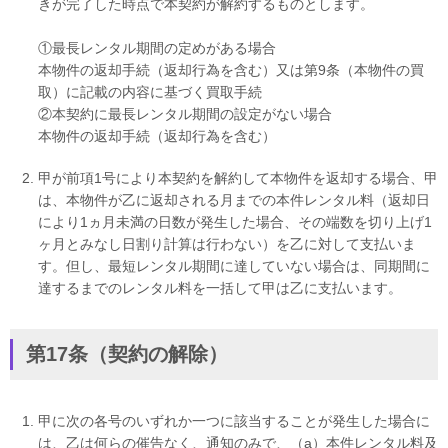
きが完了した時点で本契約が解約するものとします。
①最長レンタル期間の定めがある場合
本物件の返却手続（返却行為を含む）又は第9条（本物件の買
取）に記載の内容に基づく買取手続
②本契約に最長レンタル期間の設定がない場合
本物件の返却手続（返却行為を含む）
甲が前項1号により本契約を解約して本物件を返却する場合、甲
は、本物件が乙に返却される月までの本件レンタル料（返却日
により1ヵ月未満の日数が発生した場合、その端数を切り上げ1
ヶ月とみなし日割り計算は行わない）を乙に対して支払いま
す。但し、最短レンタル期間に達していない場合は、同期間に
達するまでのレンタル料を一括して甲は乙に支払います。
第17条（契約の解除）
甲に次の各号のいずれか一つに該当することが発生した場合に
は、乙は何らの催告なく、通知のみで、（a）本件レンタル料及