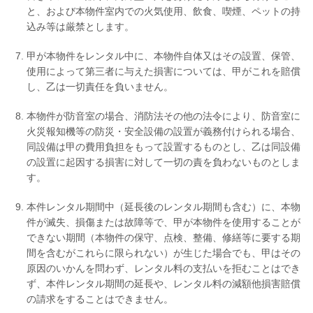
と、および本物件室内での火気使用、飲食、喫煙、ペットの持
込み等は厳禁とします。
甲が本物件をレンタル中に、本物件自体又はその設置、保管、
使用によって第三者に与えた損害については、甲がこれを賠償
し、乙は一切責任を負いません。
本物件が防音室の場合、消防法その他の法令により、防音室に
火災報知機等の防災・安全設備の設置が義務付けられる場合、
同設備は甲の費用負担をもって設置するものとし、乙は同設備
の設置に起因する損害に対して一切の責を負わないものとしま
す。
本件レンタル期間中（延長後のレンタル期間も含む）に、本物
件が滅失、損傷または故障等で、甲が本物件を使用することが
できない期間（本物件の保守、点検、整備、修繕等に要する期
間を含むがこれらに限られない）が生じた場合でも、甲はその
原因のいかんを問わず、レンタル料の支払いを拒むことはでき
ず、本件レンタル期間の延長や、レンタル料の減額他損害賠償
の請求をすることはできません。