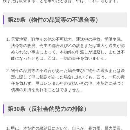
検または調査することを求めたときは、甲は、これに応じます。
第29条（物件の品質等の不適合等）
天変地変、戦争その他の不可抗力、運送中の事故、労働争議、
法令等の改廃、売主の都合及び乙の故意または重大な過失が認
められない事由によって、本物件の引渡しが遅延し、または不
能になったときは、乙は、一切の責任を負いません。
物件の品質等の不適合があった場合並びに物件の選択または決
定に際して甲に錯誤があった場合においても、乙は、一切の責
任を負わず、甲はレンタル料の支払いその他、本契約に基づく
債務の弁済を免れることはできません。
第30条（反社会的勢力の排除）
甲は、本契約の締結日において、自らが、暴力団、暴力団員、