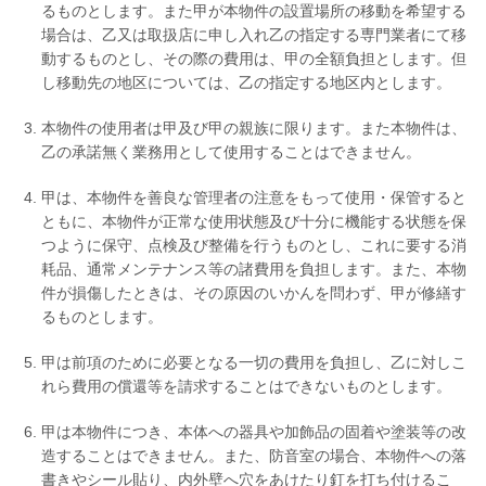
るものとします。また甲が本物件の設置場所の移動を希望する
場合は、乙又は取扱店に申し入れ乙の指定する専門業者にて移
動するものとし、その際の費用は、甲の全額負担とします。但
し移動先の地区については、乙の指定する地区内とします。
本物件の使用者は甲及び甲の親族に限ります。また本物件は、
乙の承諾無く業務用として使用することはできません。
甲は、本物件を善良な管理者の注意をもって使用・保管すると
ともに、本物件が正常な使用状態及び十分に機能する状態を保
つように保守、点検及び整備を行うものとし、これに要する消
耗品、通常メンテナンス等の諸費用を負担します。また、本物
件が損傷したときは、その原因のいかんを問わず、甲が修繕す
るものとします。
甲は前項のために必要となる一切の費用を負担し、乙に対しこ
れら費用の償還等を請求することはできないものとします。
甲は本物件につき、本体への器具や加飾品の固着や塗装等の改
造することはできません。また、防音室の場合、本物件への落
書きやシール貼り、内外壁へ穴をあけたり釘を打ち付けるこ