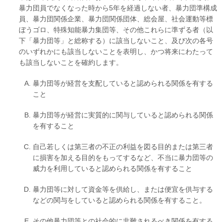
暴力団員でなくなった時から5年を経過しない者、暴力団準構成
員、暴力団関係企業、暴力団関係団体、総会屋、社会運動等標
ぼうゴロ、特殊知能暴力集団等、その他これらに準ずる者（以
下「暴力団等」と総称する）に該当しないこと、及び次の各号
のいずれかにも該当しないことを表明し、かつ将来にわたって
も該当しないことを確約します。
暴力団等が経営を支配していると認められる関係を有する
こと
暴力団等が経営に実質的に関与していると認められる関係
を有すること
自己若しくは第三者の不正の利益を図る目的または第三者
に損害を加える目的をもってするなど、不当に暴力団等の
威力を利用していると認められる関係を有すること
暴力団等に対して資金等を供給し、または便宜を供与する
などの関与をしていると認められる関係を有すること。
その他暴力団等との社会的に非難されるべき関係を有する