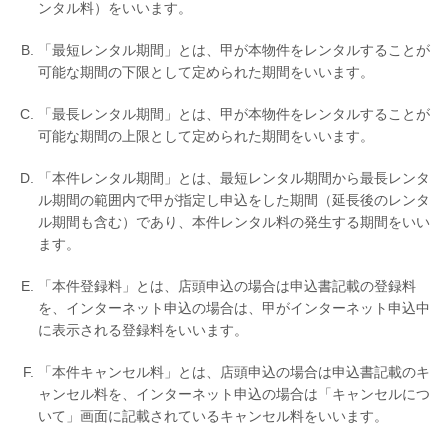
ンタル料）をいいます。
簡易防音室 DIY.M
「最短レンタル期間」とは、甲が本物件をレンタルすることが
よくあるご質問
可能な期間の下限として定められた期間をいいます。
「最長レンタル期間」とは、甲が本物件をレンタルすることが
メールお問い合わせ
可能な期間の上限として定められた期間をいいます。
「本件レンタル期間」とは、最短レンタル期間から最長レンタ
お電話でのお問い合わせ
ル期間の範囲内で甲が指定し申込をした期間（延長後のレンタ
0120-381-808
ル期間も含む）であり、本件レンタル料の発生する期間をいい
ます。
9:00～12:00 / 13:00～17:30
受付時間：
（土・日・祝日を除く）
「本件登録料」とは、店頭申込の場合は申込書記載の登録料
（株）ヤマハミュージックジャパン レンタル・リース課
を、インターネット申込の場合は、甲がインターネット申込中
に表示される登録料をいいます。
メールでのお問い合わせ
「本件キャンセル料」とは、店頭申込の場合は申込書記載のキ
ャンセル料を、インターネット申込の場合は「キャンセルにつ
いて」画面に記載されているキャンセル料をいいます。
メールフォーム