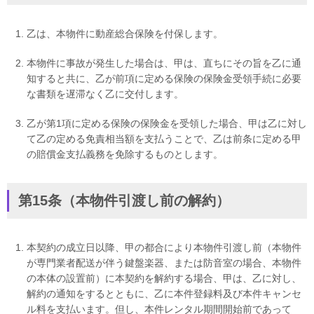
乙は、本物件に動産総合保険を付保します。
本物件に事故が発生した場合は、甲は、直ちにその旨を乙に通
知すると共に、乙が前項に定める保険の保険金受領手続に必要
な書類を遅滞なく乙に交付します。
乙が第1項に定める保険の保険金を受領した場合、甲は乙に対し
て乙の定める免責相当額を支払うことで、乙は前条に定める甲
の賠償金支払義務を免除するものとします。
第15条（本物件引渡し前の解約）
本契約の成立日以降、甲の都合により本物件引渡し前（本物件
が専門業者配送が伴う鍵盤楽器、または防音室の場合、本物件
の本体の設置前）に本契約を解約する場合、甲は、乙に対し、
解約の通知をするとともに、乙に本件登録料及び本件キャンセ
ル料を支払います。但し、本件レンタル期間開始前であって