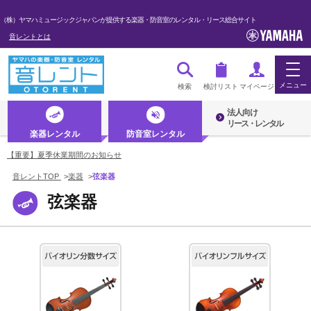
（株）ヤマハミュージックジャパンが提供する楽器・防音室のレンタル・リース総合サイト
音レントとは
メニュー
検索
検討リスト
マイページ
法人向け
ログイン・マイページ
リース・レンタル
楽器レンタル
防音室レンタル
初めての方へ・音レントとは
【重要】夏季休業期間のお知らせ
音レントTOP
>
楽器
>
弦楽器
法人のお客様
弦楽器
楽器レンタル
防音室レンタル
管楽器
弦楽器