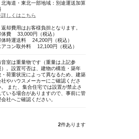
・北海道・東北一部地域：別途運送加算
料
※詳しくはこちら
・返却費用はお客様負担となります。
解体費 33,000円（税込）
解体時運送料 24,200円（税込）
エアコン取外料 12,100円（税込）
防音室は重量物です（重量は上記参
照）。設置可否は、建物の構造・築年
数・荷重状況によって異なるため、建築
会社やハウスメーカーにご確認くださ
い。 また、集合住宅では設置が禁止さ
れている場合がありますので、事前に管
理会社へご確認ください。
2
件あります