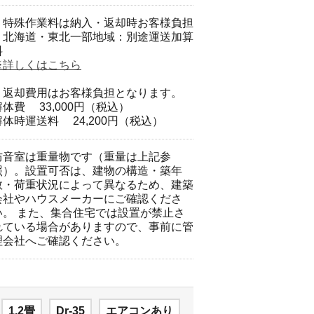
・特殊作業料は納入・返却時お客様負担
・北海道・東北一部地域：別途運送加算
料
※詳しくはこちら
・返却費用はお客様負担となります。
解体費 33,000円（税込）
解体時運送料 24,200円（税込）
防音室は重量物です（重量は上記参
照）。設置可否は、建物の構造・築年
数・荷重状況によって異なるため、建築
会社やハウスメーカーにご確認くださ
い。 また、集合住宅では設置が禁止さ
れている場合がありますので、事前に管
理会社へご確認ください。
1.2畳
Dr-35
エアコンあり