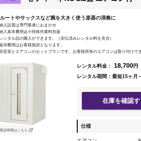
ルートやサックスなど腕を大きく使う楽器の演奏に
納入設置は専門業者におまかせ
納入基本費用込※特殊作業料別途
レンタル品の購入ができます。（支払済みレンタル料を充当）
返却費用はお客様負担となります。
防音室とエアコンのセットプランです。お客様所有のエアコンは取り付けで
18,700
レンタル料金：
円
レンタル期間：最短15ヶ月
在庫を確認す
仕様
製品情報はこちら
エアコン