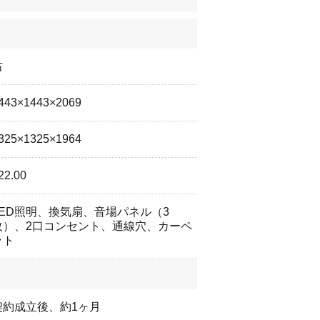
右
443×1443×2069
325×1325×1964
22.00
LED照明、換気扇、音場パネル（3
枚）、2口コンセント、通線穴、カーペ
ット
契約成立後、約1ヶ月