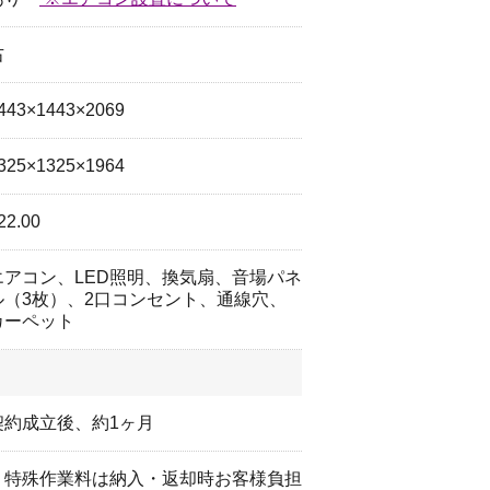
右
443×1443×2069
325×1325×1964
22.00
エアコン、LED照明、換気扇、音場パネ
ル（3枚）、2口コンセント、通線穴、
カーペット
契約成立後、約1ヶ月
・特殊作業料は納入・返却時お客様負担