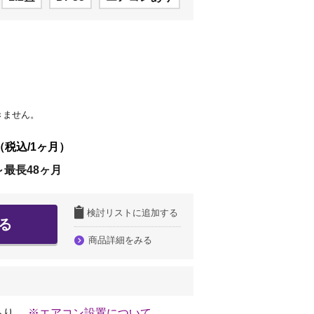
きません。
（税込/1ヶ月）
～最長48ヶ月
検討リストに追加する
る
商品詳細をみる
あり
※エアコン設置について