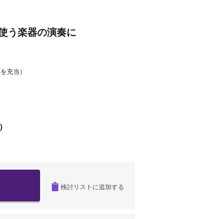
使う楽器の演奏に
料を充当）
）
月）
検討リストに追加する