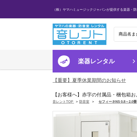
（株）ヤマハミュージックジャパンが提供する楽器・防
楽器レンタル
【重要】夏季休業期間のお知らせ
【お客様へ】赤字の付属品・梱包箱お
音レントTOP
>
防音室
>
セフィーネNS 0.8～2.0畳