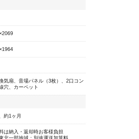
×2069
×1964
、換気扇、音場パネル（3枚）、2口コン
線穴、カーペット
、約1ヶ月
料は納入・返却時お客様負担
東北一部地域：別途運送加算料