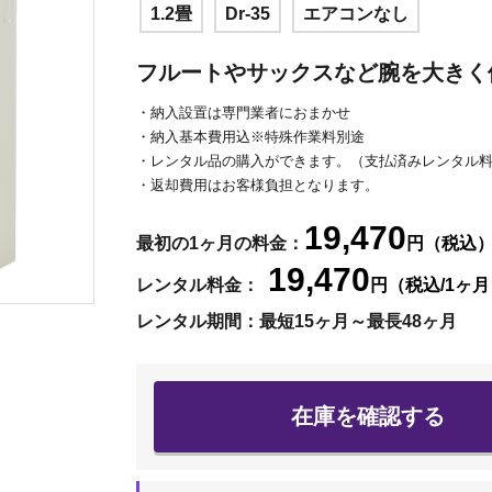
1.2畳
Dr-35
エアコンなし
フルートやサックスなど腕を大きく
・納入設置は専門業者におまかせ
・納入基本費用込※特殊作業料別途
・レンタル品の購入ができます。（支払済みレンタル
・返却費用はお客様負担となります。
19,470
最初の1ヶ月の料金：
円（税込
19,470
レンタル料金：
円（税込/1ヶ
レンタル期間：最短15ヶ月～最長48ヶ月
在庫を確認する