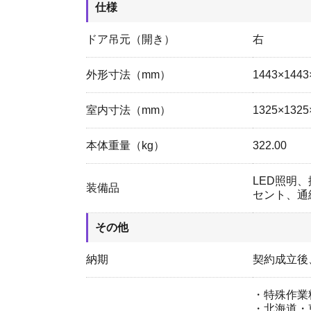
仕様
ドア吊元（開き）
右
外形寸法（mm）
1443×1443
室内寸法（mm）
1325×1325
本体重量（kg）
322.00
LED照明
装備品
セント、通
その他
納期
契約成立後
・特殊作業
・北海道・