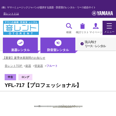
（株）ヤマハミュージックジャパンが提供する楽器・防音室のレンタル・リース総合サイト
音レントとは
メニュー
検索
検討リスト
マイページ
法人向け
ログイン・マイページ
リース・レンタル
楽器レンタル
防音室レンタル
初めての方へ・音レントとは
【重要】夏季休業期間のお知らせ
音レントTOP
>
楽器
>
管楽器
>
フルート
法人のお客様
中古
ロング
YFL-717【プロフェッショナル】
楽器レンタル
防音室レンタル
管楽器
弦楽器