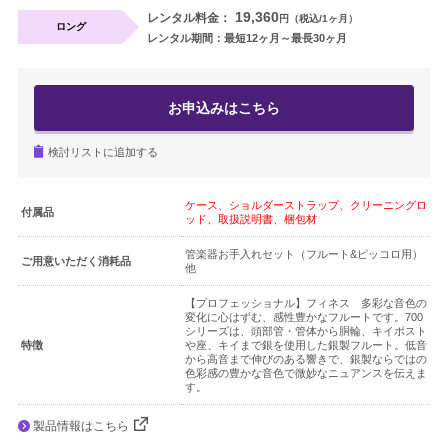
19,360
レンタル料金：
円（税込/1ヶ月）
ロング
ギター・ウクレレ
レンタル期間：最短12ヶ月～最長30ヶ月
打楽器
お申込みはこちら
電子ピアノ・エレクトーン・シンセ
検討リストに追加する
アコースティックピアノ
ケース、ショルダーストラップ、クリーニングロ
付属品
定額プラン
ッド、取扱説明書、梱包材
管楽器お手入れセット（フルート&ピッコロ用）
音バトン レンタルプラン
ご用意いただく消耗品
他
【プロフェッショナル】フィネス 多彩な音色の
変化に心はずむ、感性豊かなフルートです。700
セフィーネ NS 0.8～1.5畳
シリーズは、頭部管・管体から胴輪、キイポスト
特徴
や座、キイまで銀を使用した銀製フルート。低音
から高音まで伸びのある響きで、銀製ならではの
セフィーネNS 2.0畳
色彩感の豊かな音色で微妙なニュアンスを伝えま
す。
セフィーネNS MCプラン
製品情報はこちら