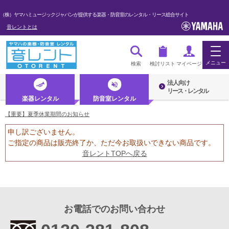
（株）ヤマハミュージックジャパンが提供する楽器・防音室のレンタル・リース総合サイト
音レントとは
メニュー
検索
検討リスト
マイページ
法人向け
ログイン・マイページ
リース・レンタル
楽器レンタル
防音室レンタル
初めての方へ・音レントとは
【重要】夏季休業期間のお知らせ
申し訳ございません。
法人のお客様
ご指定の商品は販売終了か、ただ今お取扱いできない商品です。
音レントTOPへ戻る
楽器レンタル
防音室レンタル
管楽器
お電話でのお問い合わせ
弦楽器