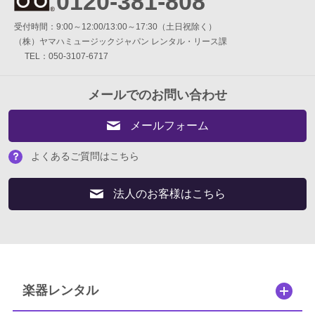
0120-381-808
ギター・ウクレレ
受付時間：9:00～12:00/13:00～17:30（土日祝除く）
（株）ヤマハミュージックジャパン レンタル・リース課
打楽器
TEL：050-3107-6717
電子ピアノ・エレクトーン・シンセ
メールでのお問い合わせ
アコースティックピアノ
メールフォーム
定額プラン
よくあるご質問はこちら
音バトン レンタルプラン
法人のお客様はこちら
セフィーネ NS 0.8～1.5畳
セフィーネNS 2.0畳
楽器レンタル
セフィーネNS MCプラン