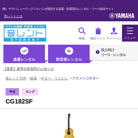
（株）ヤマハミュージックジャパンが提供する楽器・防音室のレンタル・リース総合サイト
音レントとは
メニュー
検索
検討リスト
マイページ
法人向け
ログイン・マイページ
リース・レンタル
楽器レンタル
防音室レンタル
初めての方へ・音レントとは
【重要】夏季休業期間のお知らせ
音レントTOP
>
楽器
>
ギター・ウクレレ
>
フラメンコギター
法人のお客様
中古
ロング
CG182SF
楽器レンタル
防音室レンタル
管楽器
弦楽器