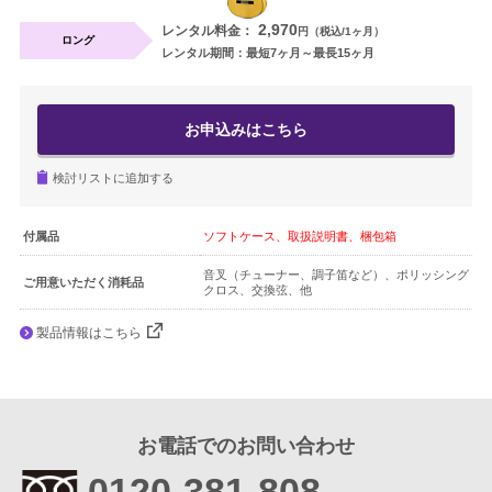
2,970
レンタル料金：
円（税込/1ヶ月）
ギター・ウクレレ
ロング
レンタル期間：最短7ヶ月～最長15ヶ月
打楽器
お申込みはこちら
電子ピアノ・エレクトーン・シンセ
検討リストに追加する
アコースティックピアノ
定額プラン
付属品
ソフトケース、取扱説明書、梱包箱
音叉（チューナー、調子笛など）、ポリッシング
ご用意いただく消耗品
音バトン レンタルプラン
クロス、交換弦、他
製品情報はこちら
セフィーネ NS 0.8～1.5畳
セフィーネNS 2.0畳
お電話でのお問い合わせ
セフィーネNS MCプラン
0120-381-808