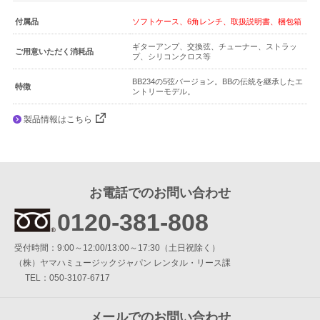
簡易防音室 DIY.M
付属品
ソフトケース、6角レンチ、取扱説明書、梱包箱
ギターアンプ、交換弦、チューナー、ストラッ
よくあるご質問
ご用意いただく消耗品
プ、シリコンクロス等
メールお問い合わせ
BB234の5弦バージョン。BBの伝統を継承したエ
特徴
ントリーモデル。
製品情報はこちら
お電話でのお問い合わせ
0120-381-808
9:00～12:00 / 13:00～17:30
受付時間：
お電話でのお問い合わせ
（土・日・祝日を除く）
0120-381-808
（株）ヤマハミュージックジャパン レンタル・リース課
受付時間：9:00～12:00/13:00～17:30（土日祝除く）
メールでのお問い合わせ
（株）ヤマハミュージックジャパン レンタル・リース課
TEL：050-3107-6717
メールフォーム
メールでのお問い合わせ