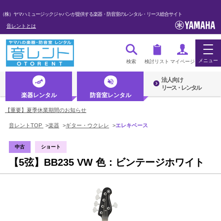
（株）ヤマハミュージックジャパンが提供する楽器・防音室のレンタル・リース総合サイト
音レントとは
メニュー
検索
検討リスト
マイページ
法人向け
ログイン・マイページ
リース・レンタル
楽器レンタル
防音室レンタル
初めての方へ・音レントとは
【重要】夏季休業期間のお知らせ
音レントTOP
>
楽器
>
ギター・ウクレレ
>
エレキベース
法人のお客様
中古
ショート
【5弦】BB235 VW 色：ビンテージホワイト
楽器レンタル
防音室レンタル
管楽器
弦楽器