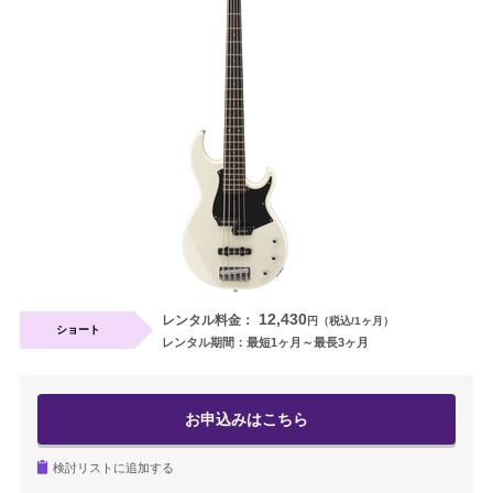
ギター・ウクレレ
打楽器
電子ピアノ・エレクトーン・シンセ
アコースティックピアノ
定額プラン
音バトン レンタルプラン
12,430
レンタル料金：
円（税込/1ヶ月）
ショート
レンタル期間：最短1ヶ月～最長3ヶ月
セフィーネ NS 0.8～1.5畳
セフィーネNS 2.0畳
お申込みはこちら
セフィーネNS MCプラン
検討リストに追加する