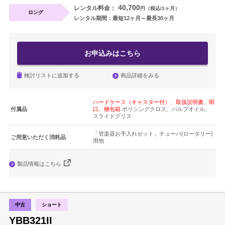
40,700
レンタル料金：
円（税込/1ヶ月）
ロング
レンタル期間：最短12ヶ月～最長30ヶ月
お申込みはこちら
商品詳細をみる
検討リストに追加する
ハードケース（キャスター付）、取扱説明書、唄
付属品
口、梱包箱
ポリシングクロス、バルブオイル、
スライドグリス
「管楽器お手入れセット」チューバ(ロータリー)
ご用意いただく消耗品
用他
製品情報はこちら
中古
ショート
YBB321II