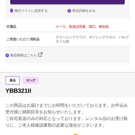
簡易防音室 DIY.M
商品詳細をみる
検討リストに追加する
よくあるご質問
付属品
ケース、取扱説明書、唄口、梱包箱
メールお問い合わせ
クリーニングスワブ、ポリシングクロス、バルブ
ご用意いただく消耗品
オイル他
お電話でのお問い合わせ
製品情報はこちら
0120-381-808
9:00～12:00 / 13:00～17:30
受付時間：
新品
ロング
（土・日・祝日を除く）
YBB321II
（株）ヤマハミュージックジャパン レンタル・リース課
この商品はお届けまでにお時間をいただいております。お申込み
メールでのお問い合わせ
受付後に納期目安をお知らせいたします。
ご自宅直送のみの対応となっております。レンタル品のお受け取
りに、ご本人様確認書類の必要な場合がございます。
メールフォーム