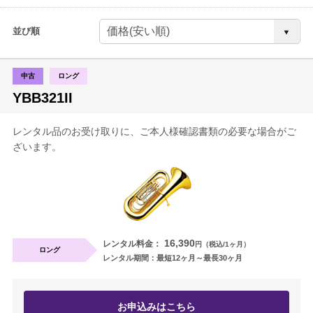
ギター・ウクレレ
並び順
打楽器
中古
ロング
電子ピアノ・エレクトーン・シンセ
YBB321II
アコースティックピアノ
レンタル品のお受け取りに、ご本人様確認書類の必要な場合がご
ざいます。
定額プラン
音バトン レンタルプラン
セフィーネ NS 0.8～1.5畳
16,390
レンタル料金：
円（税込/1ヶ月）
ロング
セフィーネNS 2.0畳
レンタル期間：最短12ヶ月～最長30ヶ月
セフィーネNS MCプラン
お申込みはこちら