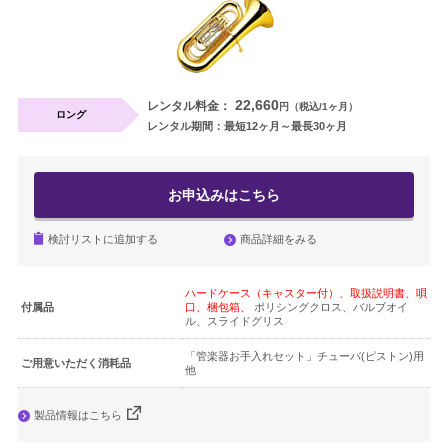
よくあるご質問はこちら
法人のお客様はこちら
22,660
レンタル料金：
円（税込/1ヶ月）
ロング
レンタル期間：最短12ヶ月～最長30ヶ月
閉じる
お申込みはこちら
商品詳細をみる
検討リストに追加する
ハードケース（キャスター付）、取扱説明書、唄
付属品
口、梱包箱、
ポリシングクロス、バルブオイ
ル、スライドグリス
「管楽器お手入れセット」チューバ(ピストン)用
ご用意いただく消耗品
他
製品情報はこちら