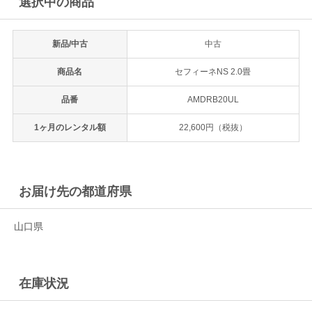
選択中の商品
ギター・ウクレレ
新品/中古
中古
打楽器
商品名
セフィーネNS 2.0畳
電子ピアノ・エレクトーン・シンセ
品番
AMDRB20UL
アコースティックピアノ
1ヶ月のレンタル額
22,600円（税抜）
定額プラン
音バトン レンタルプラン
お届け先の都道府県
セフィーネ NS 0.8～1.5畳
山口県
セフィーネNS 2.0畳
在庫状況
セフィーネNS MCプラン