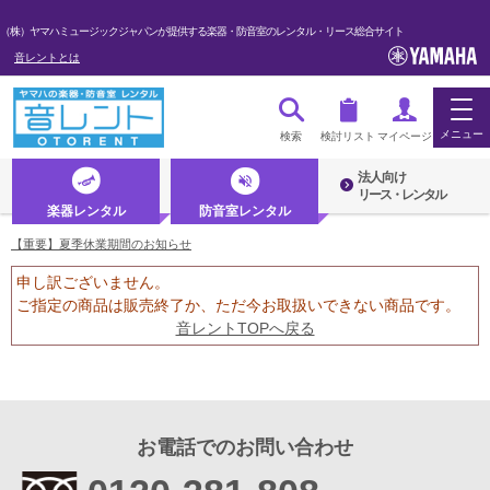
（株）ヤマハミュージックジャパンが提供する楽器・防音室のレンタル・リース総合サイト
音レントとは
メニュー
検索
検討リスト
マイページ
法人向け
ログイン・マイページ
リース・レンタル
楽器レンタル
防音室レンタル
初めての方へ・音レントとは
【重要】夏季休業期間のお知らせ
申し訳ございません。
法人のお客様
ご指定の商品は販売終了か、ただ今お取扱いできない商品です。
音レントTOPへ戻る
楽器レンタル
防音室レンタル
管楽器
お電話でのお問い合わせ
弦楽器