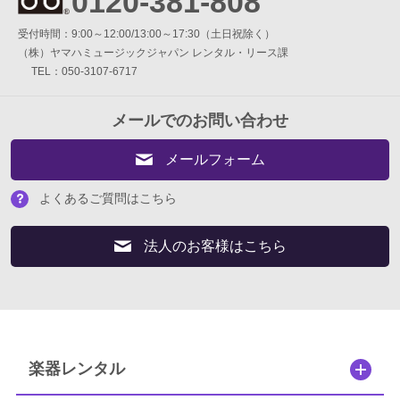
0120-381-808
ギター・ウクレレ
受付時間：9:00～12:00/13:00～17:30（土日祝除く）
（株）ヤマハミュージックジャパン レンタル・リース課
打楽器
TEL：050-3107-6717
電子ピアノ・エレクトーン・シンセ
メールでのお問い合わせ
アコースティックピアノ
メールフォーム
定額プラン
よくあるご質問はこちら
音バトン レンタルプラン
法人のお客様はこちら
セフィーネ NS 0.8～1.5畳
セフィーネNS 2.0畳
楽器レンタル
セフィーネNS MCプラン