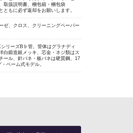
、取扱説明書、梱包箱・梱包袋
とともに必ず返却をお願いします。
ーゼ、クロス、クリーニングペーパー
XシリーズB♭管。管体はグラナディ
洋白鍛造銀メッキ、芯金・ネジ類はス
チール、針バネ・板バネは硬質鋼、17
グ・ベーム式モデル。