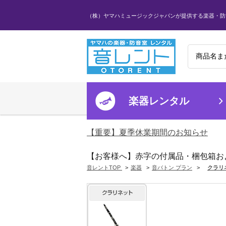
（株）ヤマハミュージックジャパンが提供する楽器・防
楽器レンタル
【重要】夏季休業期間のお知らせ
【お客様へ】赤字の付属品・梱包箱お
音レントTOP
>
楽器
>
音バトン プラン
>
クラリ