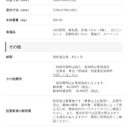
簡易防音室 DIY.M
室内寸法（mm）
1766×1766×1921
よくあるご質問
本体重量（kg）
505.00
LED照明、換気扇、音場パネル（4枚）、2口コン
装備品
メールお問い合わせ
セント、高剛性床パネル、通線穴、カーペット
その他
お電話でのお問い合わせ
納期
契約成立後、約1ヶ月
0120-381-808
・特殊作業料は納入・返却時お客様負担
・北海道・東北一部地域：別途運送加算料
9:00～12:00 / 13:00～17:30
※詳しくはこちら
受付時間：
その他費用
（土・日・祝日を除く）
・返却費用はお客様負担となります。
解体費 46,200円（税込）
（株）ヤマハミュージックジャパン レンタル・リース課
解体時運送料 30,800円（税込）
防音室は重量物です（重量は上記参照）。設置可
メールでのお問い合わせ
否は、建物の構造・築年数・荷重状況によって異
なるため、建築会社やハウスメーカーにご確認く
設置家屋の耐荷重
ださい。 また、集合住宅では設置が禁止されて
いる場合がありますので、事前に管理会社へご確
メールフォーム
認ください。