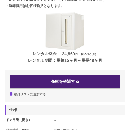
・返却費用はお客様負担となります。
ギター・ウクレレ
打楽器
電子ピアノ・エレクトーン・シンセ
アコースティックピアノ
レンタル料金：
24,860
円（税込/1ヶ月）
レンタル期間：最短15ヶ月～最長48ヶ月
定額プラン
音バトン レンタルプラン
在庫を確認する
セフィーネ NS 0.8～1.5畳
検討リストに追加する
セフィーネNS 2.0畳
仕様
セフィーネNS MCプラン
ドア吊元（開き）
左
外形寸法（mm）
1884×1884×2111