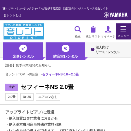
（株）ヤマハミュージックジャパンが提供する楽器・防音室のレンタル・リース総合サイト
音レントとは
メニュー
検索
検討リスト
マイページ
法人向け
ログイン・マイページ
リース・レンタル
楽器レンタル
防音室レンタル
初めての方へ・音レントとは
【重要】夏季休業期間のお知らせ
音レントTOP
>
防音室
>
セフィーネNS 0.8～2.0畳
法人のお客様
セフィーネNS 2.0畳
中古
楽器レンタル
防音室レンタル
2.0畳
Dr-35
エアコンなし
アップライトピアノに最適
管楽器
・納入設置は専門業者におまかせ
・納入基本費用込※特殊作業料別途
弦楽器
・レンタル品の購入ができます。（支払済みレンタル料を充当）