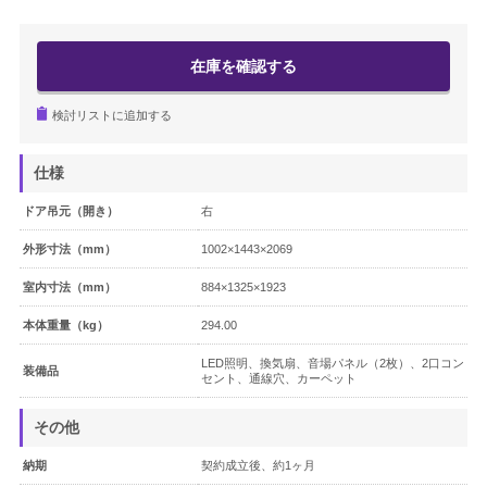
簡易防音室 DIY.M
在庫を確認する
よくあるご質問
検討リストに追加する
メールお問い合わせ
仕様
お電話でのお問い合わせ
ドア吊元（開き）
右
0120-381-808
外形寸法（mm）
1002×1443×2069
9:00～12:00 / 13:00～17:30
受付時間：
室内寸法（mm）
884×1325×1923
（土・日・祝日を除く）
本体重量（kg）
294.00
（株）ヤマハミュージックジャパン レンタル・リース課
LED照明、換気扇、音場パネル（2枚）、2口コン
装備品
セント、通線穴、カーペット
メールでのお問い合わせ
その他
メールフォーム
納期
契約成立後、約1ヶ月