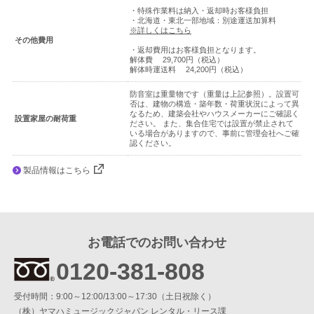
よくあるご質問はこちら
・特殊作業料は納入・返却時お客様負担
・北海道・東北一部地域：別途運送加算料
※詳しくはこちら
その他費用
法人のお客様はこちら
・返却費用はお客様負担となります。
解体費 29,700円（税込）
解体時運送料 24,200円（税込）
防音室は重量物です（重量は上記参照）。設置可
否は、建物の構造・築年数・荷重状況によって異
閉じる
なるため、建築会社やハウスメーカーにご確認く
設置家屋の耐荷重
ださい。 また、集合住宅では設置が禁止されて
いる場合がありますので、事前に管理会社へご確
認ください。
製品情報はこちら
お電話でのお問い合わせ
0120-381-808
受付時間：9:00～12:00/13:00～17:30（土日祝除く）
（株）ヤマハミュージックジャパン レンタル・リース課