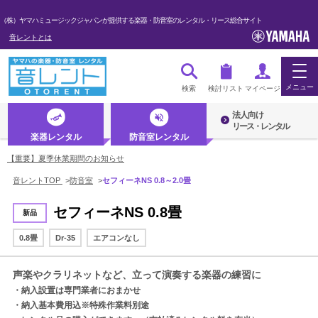
（株）ヤマハミュージックジャパンが提供する楽器・防音室のレンタル・リース総合サイト
音レントとは
メニュー
検索
検討リスト
マイページ
法人向け
ログイン・マイページ
リース・レンタル
楽器レンタル
防音室レンタル
初めての方へ・音レントとは
【重要】夏季休業期間のお知らせ
音レントTOP
>
防音室
>
セフィーネNS 0.8～2.0畳
法人のお客様
セフィーネNS 0.8畳
新品
楽器レンタル
防音室レンタル
0.8畳
Dr-35
エアコンなし
声楽やクラリネットなど、立って演奏する楽器の練習に
管楽器
・納入設置は専門業者におまかせ
・納入基本費用込※特殊作業料別途
弦楽器