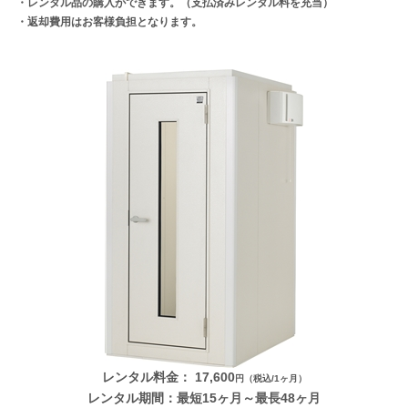
・レンタル品の購入ができます。（支払済みレンタル料を充当）
・返却費用はお客様負担となります。
ギター・ウクレレ
打楽器
電子ピアノ・エレクトーン・シンセ
アコースティックピアノ
定額プラン
音バトン レンタルプラン
セフィーネ NS 0.8～1.5畳
セフィーネNS 2.0畳
セフィーネNS MCプラン
レンタル料金：
17,600
円（税込/1ヶ月）
レンタル期間：最短15ヶ月～最長48ヶ月