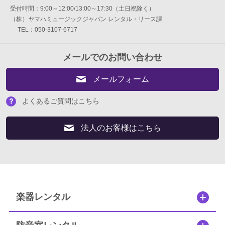
受付時間：9:00～12:00/13:00～17:30（土日祝除く）
弦楽器
（株）ヤマハミュージックジャパン レンタル・リース課
TEL：050-3107-6717
ギター
メールでのお問い合わせ
打楽器
メールフォーム
電子ピアノ・エレクトーン・シンセ
よくあるご質問はこちら
アコースティックピアノ
法人のお客様はこちら
定額プラン
音バトン レンタルプラン
セフィーネ NS 0.8～1.5畳
楽器レンタル
セフィーネNS 2.0畳