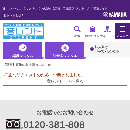
（株）ヤマハミュージックジャパンが提供する楽器・防音室のレンタル・リース総合サイト
音レントとは？
メニュー
検索
検討リスト
マイページ
法人向け
ログイン・マイページ
リース・レンタル
楽器レンタル
防音室レンタル
新規会員登録（無料）
【重要】夏季休業期間のお知らせ
不正なリクエストのため、中断されました。
初めての方へ・音レントとは
音レントTOPへ戻る
法人のお客様
楽器レンタル
防音室レンタル
お電話でのお問い合わせ
0120-381-808
管楽器