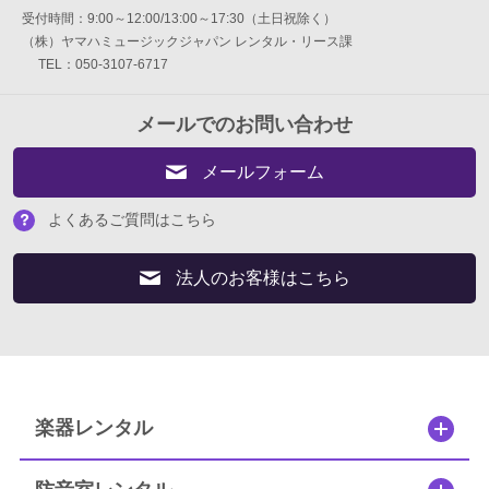
受付時間：9:00～12:00/13:00～17:30（土日祝除く）
弦楽器
（株）ヤマハミュージックジャパン レンタル・リース課
TEL：050-3107-6717
ギター
メールでのお問い合わせ
打楽器
メールフォーム
電子ピアノ・エレクトーン・シンセ
よくあるご質問はこちら
アコースティックピアノ
法人のお客様はこちら
定額プラン
音バトン レンタルプラン
セフィーネ NS 0.8～1.5畳
楽器レンタル
セフィーネNS 2.0畳