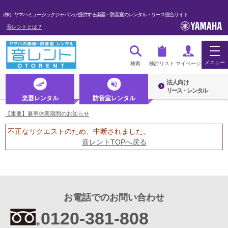
（株）ヤマハミュージックジャパンが提供する楽器・防音室のレンタル・リース総合サイト
音レントとは？
メニュー
検索
検討リスト
マイページ
法人向け
ログイン・マイページ
リース・レンタル
楽器レンタル
防音室レンタル
新規会員登録（無料）
【重要】夏季休業期間のお知らせ
不正なリクエストのため、中断されました。
初めての方へ・音レントとは
音レントTOPへ戻る
法人のお客様
楽器レンタル
防音室レンタル
お電話でのお問い合わせ
0120-381-808
管楽器