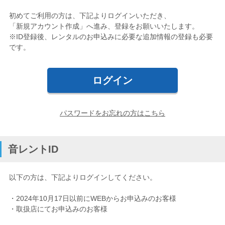
初めてご利用の方は、下記よりログインいただき、
ギター・ウクレレ
「新規アカウント作成」へ進み、登録をお願いいたします。
※ID登録後、レンタルのお申込みに必要な追加情報の登録も必要
打楽器
です。
電子ピアノ・エレクトーン・シンセ
アコースティックピアノ
定額プラン
パスワードをお忘れの方はこちら
音バトン レンタルプラン
音レントID
セフィーネ NS 0.8～1.5畳
以下の方は、下記よりログインしてください。
セフィーネNS 2.0畳
・2024年10月17日以前にWEBからお申込みのお客様
セフィーネNS MCプラン
・取扱店にてお申込みのお客様