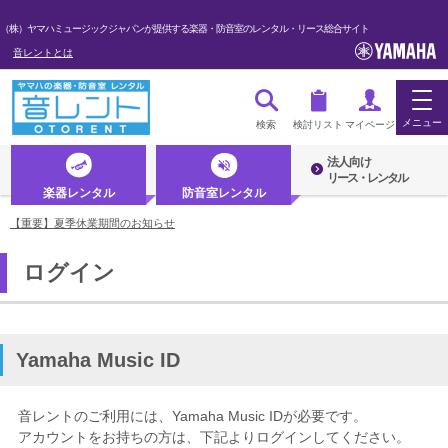
（株）ヤマハミュージックジャパンが提供する楽器・防音室のレンタル・リース総合サイト
音レントとは
メニュー
検索
検討リスト
マイページ
法人向け
ログイン・マイページ
リース・レンタル
楽器レンタル
防音室レンタル
初めての方へ・音レントとは
【重要】夏季休業期間のお知らせ
ログイン
法人のお客様
楽器レンタル
防音室レンタル
Yamaha Music ID
管楽器
音レントのご利用には、Yamaha Music IDが必要です。
弦楽器
アカウントをお持ちの方は、下記よりログインしてください。