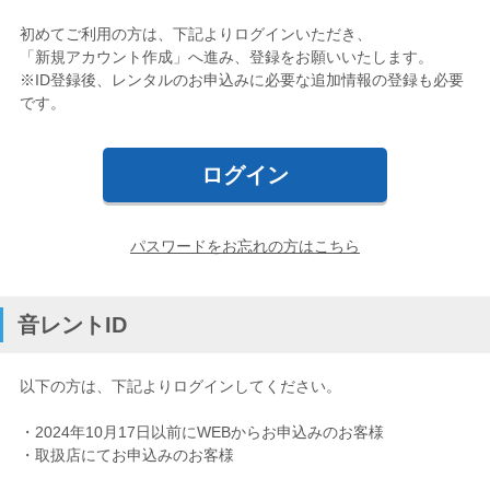
初めてご利用の方は、下記よりログインいただき、
ギター・ウクレレ
「新規アカウント作成」へ進み、登録をお願いいたします。
※ID登録後、レンタルのお申込みに必要な追加情報の登録も必要
打楽器
です。
電子ピアノ・エレクトーン・シンセ
アコースティックピアノ
定額プラン
パスワードをお忘れの方はこちら
音バトン レンタルプラン
音レントID
セフィーネ NS 0.8～1.5畳
以下の方は、下記よりログインしてください。
セフィーネNS 2.0畳
・2024年10月17日以前にWEBからお申込みのお客様
セフィーネNS MCプラン
・取扱店にてお申込みのお客様