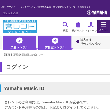
（株）ヤマハミュージックジャパンが提供する楽器・防音室のレンタル・リース総合サイト
音レントとは
メニュー
検索
検討リスト
マイページ
法人向け
ログイン・マイページ
リース・レンタル
楽器レンタル
防音室レンタル
初めての方へ・音レントとは
【重要】夏季休業期間のお知らせ
ログイン
法人のお客様
楽器レンタル
防音室レンタル
Yamaha Music ID
管楽器
音レントのご利用には、Yamaha Music IDが必要です。
弦楽器
アカウントをお持ちの方は、下記よりログインしてください。